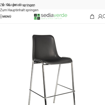
Zur Navigation springen
NL
EN
DE
Zum Hauptinhalt springen
MENÜ