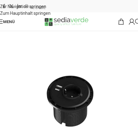
Zur Navigation springen
NL
EN
DE
Zum Hauptinhalt springen
MENÜ