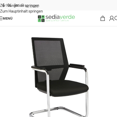
Zur Navigation springen
NL
EN
DE
Zum Hauptinhalt springen
MENÜ