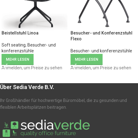
Beistellstuhl Linoa
Besucher- und Konferenzstuhl
Flexo
Soft seating
,
Besucher- und
konferenzstühle
Besucher- und konferenzstühle
MEHR LESEN
MEHR LESEN
Anmelden, um Preise zu sehen
Anmelden, um Preise zu sehen
Über Sedia Verde B.V.
Ihr Großhändler für hochwertige Büromöbel, die zu gesunden und
flexiblen Arbeitsplätzen beitragen.