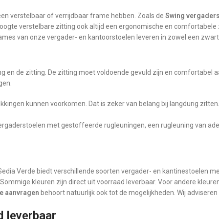
en verstelbaar of verrijdbaar frame hebben. Zoals de
Swing vergaders
hoogte verstelbare zitting ook altijd een ergonomische en comfortabele 
frames van onze vergader- en kantoorstoelen leveren in zowel een zwart
g en de zitting. De zitting moet voldoende gevuld zijn en comfortabel aa
gen.
rukkingen kunnen voorkomen. Dat is zeker van belang bij langdurig zitte
 vergaderstoelen met gestoffeerde rugleuningen, een rugleuning van a
edia Verde biedt verschillende soorten vergader- en kantinestoelen m
Sommige kleuren zijn direct uit voorraad leverbaar. Voor andere kleuren
le aanvragen
behoort natuurlijk ook tot de mogelijkheden. Wij adviseren
d leverbaar