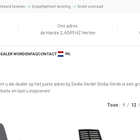
teerd leveren -
✔
Dropshipment levering -
✔
Grote voorraad
Ons adres:
de Hanze 2, 6049 HZ Herten
NL
DEALER WORDEN
FAQ
CONTACT
t u als dealer op het juiste adres bij Sedia Verde! Sedia Verde is een 
site en laat u inspireren!
Toon
9
12