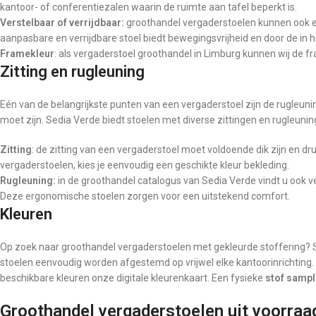
kantoor- of conferentiezalen waarin de ruimte aan tafel beperkt is.
Verstelbaar of verrijdbaar:
groothandel vergaderstoelen kunnen ook e
aanpasbare en verrijdbare stoel biedt bewegingsvrijheid en door de in 
Framekleur
: als vergaderstoel groothandel in Limburg kunnen wij de 
Zitting en rugleuning
Eén van de belangrijkste punten van een vergaderstoel zijn de rugleunin
moet zijn. Sedia Verde biedt stoelen met diverse zittingen en rugleunin
Zitting
: de zitting van een vergaderstoel moet voldoende dik zijn en d
vergaderstoelen, kies je eenvoudig een geschikte kleur bekleding.
Rugleuning:
in de groothandel catalogus van Sedia Verde vindt u ook
Deze ergonomische stoelen zorgen voor een uitstekend comfort.
Kleuren
Op zoek naar groothandel vergaderstoelen met gekleurde stoffering? S
stoelen eenvoudig worden afgestemd op vrijwel elke kantoorinrichting. 
beschikbare kleuren onze digitale kleurenkaart. Een fysieke
stof samp
Groothandel vergaderstoelen uit voorraa