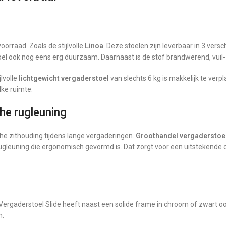
orraad. Zoals de stijlvolle
Linoa
. Deze stoelen zijn leverbaar in 3 versc
el ook nog eens erg duurzaam. Daarnaast is de stof brandwerend, vuil-
jlvolle
lichtgewicht vergaderstoel
van slechts 6 kg is makkelijk te ver
lke ruimte.
he rugleuning
e zithouding tijdens lange vergaderingen.
Groothandel vergaderstoe
rugleuning die ergonomisch gevormd is. Dat zorgt voor een uitstekende
. Vergaderstoel Slide heeft naast een solide frame in chroom of zwart o
n.