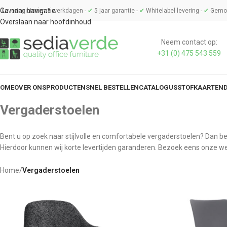
Ga naar navigatie
Levering binnen 3 werkdagen -
✔
5 jaar garantie -
✔
Whitelabel levering -
✔
Gemon
Overslaan naar hoofdinhoud
Neem contact op:
+31 (0) 475 543 559
OME
OVER ONS
PRODUCTEN
SNEL BESTELLEN
CATALOGUS
STOFKAARTEN
Vergaderstoelen
Bent u op zoek naar stijlvolle en comfortabele vergaderstoelen? Dan ben
Hierdoor kunnen wij korte levertijden garanderen. Bezoek eens onze web
Home
/
Vergaderstoelen