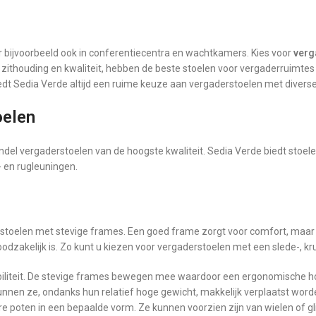
 bijvoorbeeld ook in conferentiecentra en wachtkamers. Kies voor
verg
ithouding en kwaliteit, hebben de beste stoelen voor vergaderruimtes 
iedt Sedia Verde altijd een ruime keuze aan vergaderstoelen met diverse
oelen
el vergaderstoelen van de hoogste kwaliteit. Sedia Verde biedt stoelen
 en rugleuningen.
oelen met stevige frames. Een goed frame zorgt voor comfort, maar ook 
oodzakelijk is. Zo kunt u kiezen voor vergaderstoelen met een slede-, kr
xibiliteit. De stevige frames bewegen mee waardoor een ergonomische
kunnen ze, ondanks hun relatief hoge gewicht, makkelijk verplaatst word
e poten in een bepaalde vorm. Ze kunnen voorzien zijn van wielen of gl