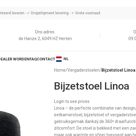
teerd leveren -
✔
Dropshipment levering -
✔
Grote voorraad
Ons adres:
O
de Hanze 2, 6049 HZ Herten
09.0
NL
DEALER WORDEN
FAQ
CONTACT
Home
/
Vergaderstoelen
/
Bijzetstoel Linoa
Bijzetstoel Linoa
Login to see prices
Linoa – de perfecte combinatie van design, 
eetkamerstoel, bijzetstoel of vergaderstoel
gebruiksgemak dankzij de 360
draaifuncti
o
zitcomfort. De stoel is bekleed met een zach
maar ook warmte en sfeer toevoegt aan het