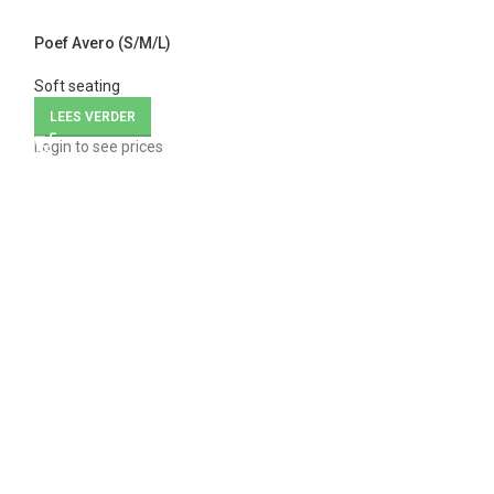
Poef Avero (S/M/L)
Soft seating
LEES VERDER
Login to see prices
Vergaderstoel F
Vergaderstoelen
LEES VERDER
Login to see price