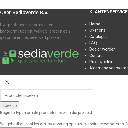
KLANTENSERVICE
Over Sediaverde B.V.
Home
Uw groothandel voor kwaliteit
Over ons
kantoormeubelen, welke bijdragen aan
Catalogus
gezonde en flexibele werkplekken.
FAQ
Dealer worden
Contact
Privacybeleid
Algemene voorwaard
Zoek op
Begin te typen om de producten te zien die je zoekt.
We gebruiken cookies om uw ervaring op onze website te verbeteren. D