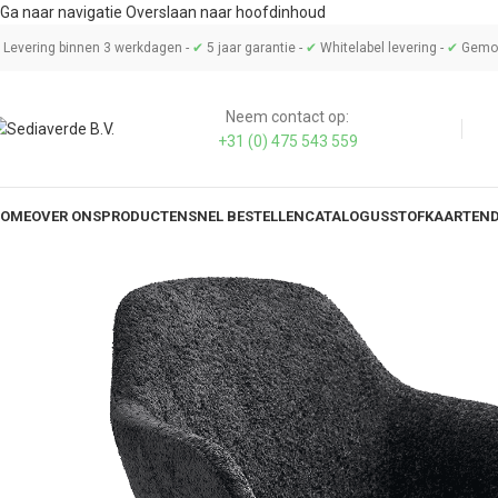
Ga naar navigatie
Overslaan naar hoofdinhoud
Levering binnen 3 werkdagen -
✔
5 jaar garantie -
✔
Whitelabel levering -
✔
Gemon
Neem contact op:
+31 (0) 475 543 559
OME
OVER ONS
PRODUCTEN
SNEL BESTELLEN
CATALOGUS
STOFKAARTEN