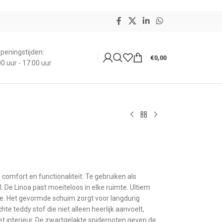
peningstijden:
€
0,00
0 uur - 17:00 uur
comfort en functionaliteit. Te gebruiken als
. De Linoa past moeiteloos in elke ruimte. Ultiem
e. Het gevormde schuim zorgt voor langdurig
te teddy stof die niet alleen heerlijk aanvoelt,
 interieur. De zwartgelakte spiderpoten geven de