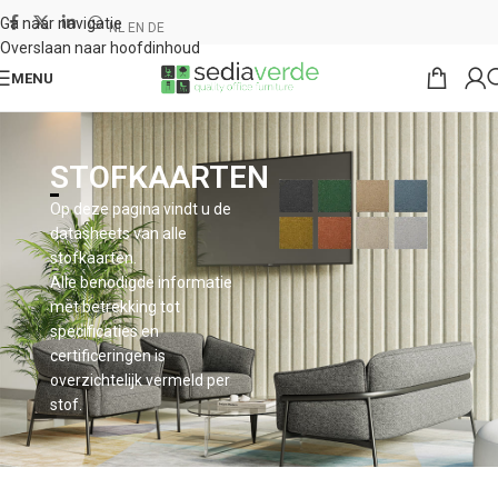
Ga naar navigatie
NL
EN
DE
Overslaan naar hoofdinhoud
MENU
STOFKAARTEN
Op deze pagina vindt u de
datasheets van alle
stofkaarten.
Alle benodigde informatie
met betrekking tot
specificaties en
certificeringen is
overzichtelijk vermeld per
stof.