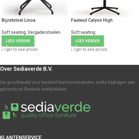
Bijzetstoel Linoa
Fauteuil Calyon High
Soft seating
,
Vergaderstoelen
Soft seating
LEES VERDER
LEES VERDER
Login to see prices
Login to see prices
Over Sediaverde B.V.
Uw groothandel voor kwaliteit kantoormeubelen, welke bijdragen aan
gezonde en flexibele werkplekken.
KLANTENSERVICE