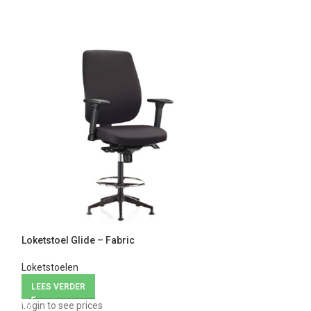
Loketstoel Glide – Fabric
Loketstoel Glide
Loketstoelen
Loketstoelen
LEES VERDER
LEES VERDER
Login to see prices
Login to see price