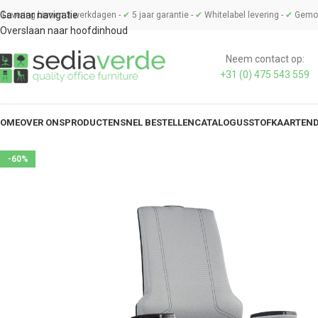
Ga naar navigatie
Levering binnen 3 werkdagen -
✔
5 jaar garantie -
✔
Whitelabel levering -
✔
Gemon
Overslaan naar hoofdinhoud
Neem contact op:
+31 (0) 475 543 559
OME
OVER ONS
PRODUCTEN
SNEL BESTELLEN
CATALOGUS
STOFKAARTEN
-60%