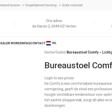
teerd leveren -
✔
Dropshipment levering -
✔
Grote voorraad
Ons adres:
de Hanze 2, 6049 HZ Herten
NL
DEALER WORDEN
FAQ
CONTACT
Home
/
Outlet
/
Bureaustoel Comfy – Lichtg
Bureaustoel Comfy
Login to see prices
De Comfy is een comfortabele bureaustoel
vormgeving, geeft de stoel een professionel
hoogte verstelbare lendensteun voor opt
het zachte zitoppervlak, zorgt dit alles er
doorbrengen.