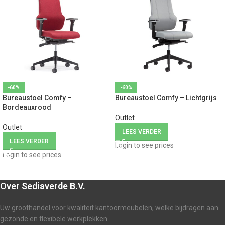
-60%
-60%
Bureaustoel Comfy –
Bureaustoel Comfy – Lichtgrijs
Bordeauxrood
Outlet
Outlet
LEES VERDER
LEES VERDER
Login to see prices
Login to see prices
Over Sediaverde B.V.
Uw groothandel voor kwaliteit kantoormeubelen, welke bijdragen aan
gezonde en flexibele werkplekken.