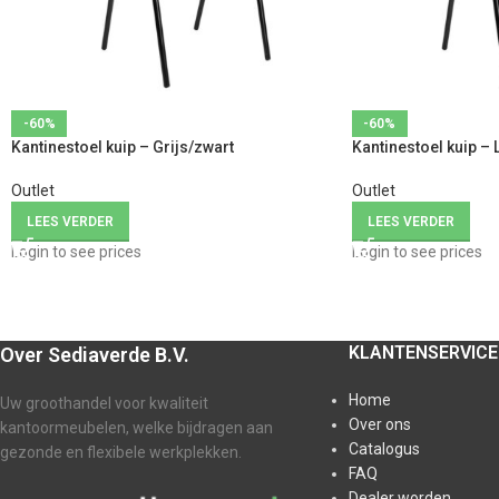
-60%
-60%
Kantinestoel kuip – Grijs/zwart
Kantinestoel kuip – 
Outlet
Outlet
LEES VERDER
LEES VERDER
Login to see prices
Login to see prices
KLANTENSERVICE
Over Sediaverde B.V.
Home
Uw groothandel voor kwaliteit
Over ons
kantoormeubelen, welke bijdragen aan
Catalogus
gezonde en flexibele werkplekken.
FAQ
Dealer worden