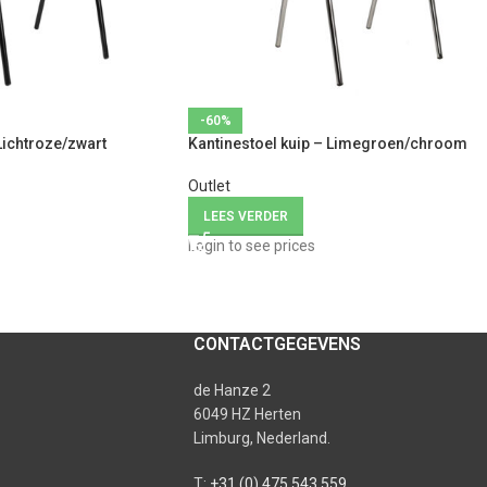
-60%
Lichtroze/zwart
Kantinestoel kuip – Limegroen/chroom
Outlet
LEES VERDER
Login to see prices
CONTACTGEGEVENS
de Hanze 2
6049 HZ Herten
Limburg, Nederland.
T:
+31 (0) 475 543 559