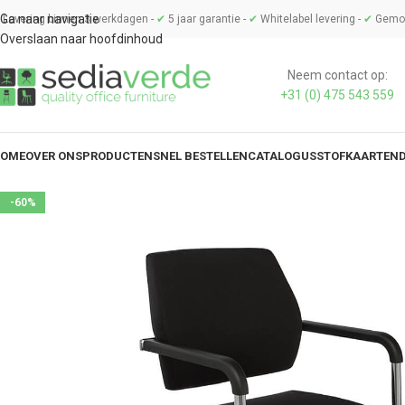
Ga naar navigatie
Levering binnen 3 werkdagen -
✔
5 jaar garantie -
✔
Whitelabel levering -
✔
Gemon
Overslaan naar hoofdinhoud
Neem contact op:
+31 (0) 475 543 559
OME
OVER ONS
PRODUCTEN
SNEL BESTELLEN
CATALOGUS
STOFKAARTEN
-60%