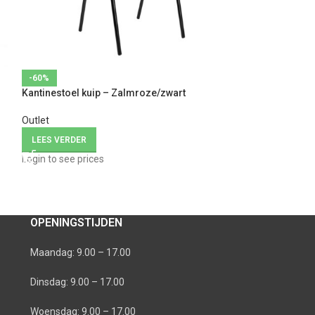
Loketstoel Profi
-60%
Kantinestoel kuip – Zalmroze/zwart
Loketstoelen
Outlet
LEES VERDER
LEES VERDER
Login to see price
Login to see prices
OPENINGSTIJDEN
Maandag: 9.00 – 17.00
Dinsdag: 9.00 – 17.00
Woensdag: 9.00 – 17.00