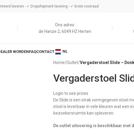
teerd leveren -
✔
Dropshipment levering -
✔
Grote voorraad
Ons adres:
de Hanze 2, 6049 HZ Herten
NL
DEALER WORDEN
FAQ
CONTACT
Home
/
Outlet
/
Vergaderstoel Slide – Donk
Vergaderstoel Sli
Login to see prices
De Slide is een strak vormgegeven stoel met 
stoel is leverbaar in vele kleuren wat een 
bezoekersruimte kan opleveren.
De outlet uitvoering is beschikbaar met 