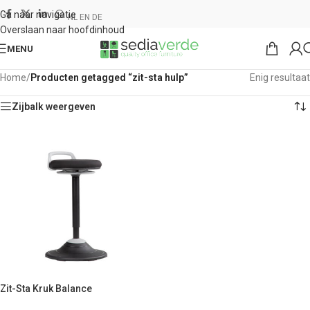
Ga naar navigatie
NL
EN
DE
Overslaan naar hoofdinhoud
MENU
Home
/
Producten getagged “zit-sta hulp”
Enig resultaat
Zijbalk weergeven
Zit-Sta Kruk Balance