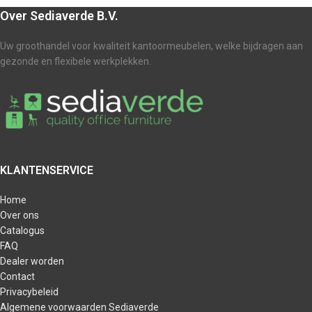
Over Sediaverde B.V.
Uw groothandel voor kwaliteit kantoormeubelen, welke bijdragen aan
gezonde en flexibele werkplekken.
KLANTENSERVICE
Home
Over ons
Catalogus
FAQ
Dealer worden
Contact
Privacybeleid
Algemene voorwaarden Sediaverde