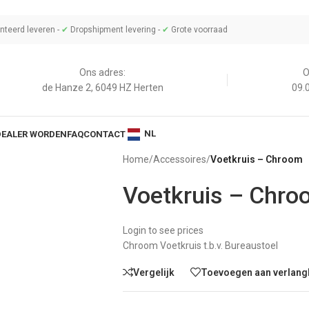
teerd leveren -
✔
Dropshipment levering -
✔
Grote voorraad
Ons adres:
O
de Hanze 2, 6049 HZ Herten
09.0
NL
DEALER WORDEN
FAQ
CONTACT
Home
/
Accessoires
/
Voetkruis – Chroom
Voetkruis – Chro
Login to see prices
Chroom Voetkruis t.b.v. Bureaustoel
Vergelijk
Toevoegen aan verlangl