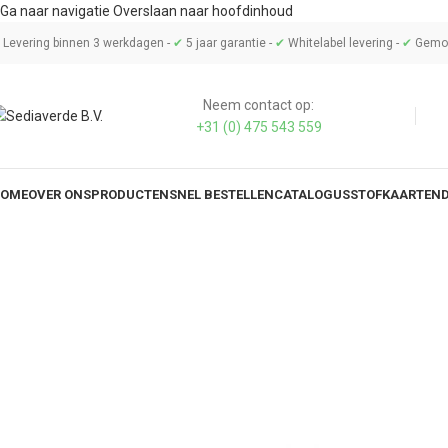
Ga naar navigatie
Overslaan naar hoofdinhoud
Levering binnen 3 werkdagen -
✔
5 jaar garantie -
✔
Whitelabel levering -
✔
Gemon
Neem contact op:
+31 (0) 475 543 559
OME
OVER ONS
PRODUCTEN
SNEL BESTELLEN
CATALOGUS
STOFKAARTEN