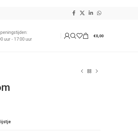
peningstijden:
€
0,00
0 uur - 17:00 uur
om
ijstje