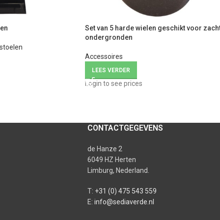
len
Set van 5 harde wielen geschikt voor zach
ondergronden
stoelen
Accessoires
LEES VERDER
Login to see prices
CONTACTGEGEVENS
de Hanze 2
6049 HZ Herten
Limburg, Nederland.
T:
+31 (0) 475 543 559
E:
info@sediaverde.nl