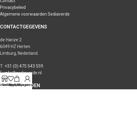
Contact
Privacybeleid
Algemene voorwaarden Sediaverde
CONTACTGEGEVENS
de Hanze 2
6049 HZ Herten
Limburg, Nederland.
T:
+31 (0) 475 543 559
E:
info@sediaverde.nl
OPENINGSTIJDEN
inkel op
Verlanglijst
Winkelwagen
Mijn account
Maandag: 9.00 – 17.00
Dinsdag: 9.00 – 17.00
Woensdag: 9.00 – 17.00